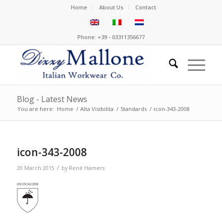
Home
About Us
Contact
Phone: +39 - 03311356677
Blog - Latest News
You are here:
Home
/
Alta Visibilita
/
Standards
/
icon-343-2008
icon-343-2008
/
20 March 2015
by
René Hamers