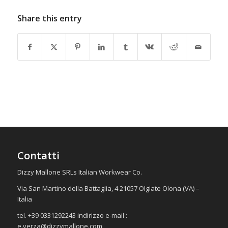
Share this entry
Contatti
Dizzy Mallone SRLs Italian Workwear Co.
Via San Martino della Battaglia, 4 21057 Olgiate Olona (VA) –
Italia
tel. +39 0331292243 indirizzo e-mail :
e.verza@dizzymallone.com