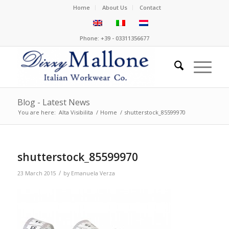
Home
About Us
Contact
Phone: +39 - 03311356677
Blog - Latest News
You are here:
Alta Visibilita
/
Home
/
shutterstock_85599970
shutterstock_85599970
/
23 March 2015
by
Emanuela Verza