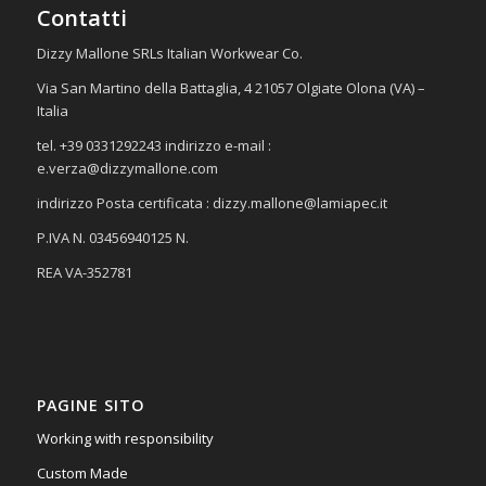
Contatti
Dizzy Mallone SRLs Italian Workwear Co.
Via San Martino della Battaglia, 4 21057 Olgiate Olona (VA) –
Italia
tel. +39 0331292243 indirizzo e-mail :
e.verza@dizzymallone.com
indirizzo Posta certificata :
dizzy.mallone@lamiapec.it
P.IVA N. 03456940125 N.
REA VA-352781
PAGINE SITO
Working with responsibility
Custom Made