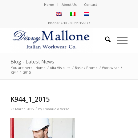
Home
About Us
Contact
Phone: +39 - 03311356677
Blog - Latest News
You are here:
Home
/
Alta Visibilita
/
Basic / Promo
/
Workwear
/
K944_1_2015
K944_1_2015
/
22 March 2015
by
Emanuela Verza