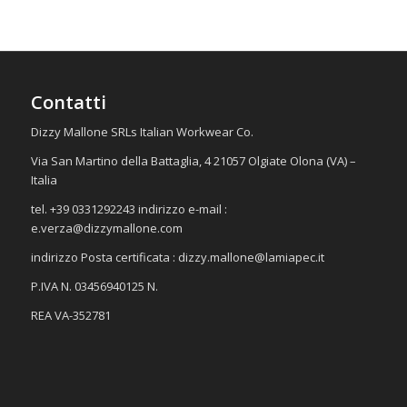
Contatti
Dizzy Mallone SRLs Italian Workwear Co.
Via San Martino della Battaglia, 4 21057 Olgiate Olona (VA) –
Italia
tel. +39 0331292243 indirizzo e-mail :
e.verza@dizzymallone.com
indirizzo Posta certificata :
dizzy.mallone@lamiapec.it
P.IVA N. 03456940125 N.
REA VA-352781