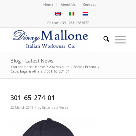
Home
About Us
Contact
Phone: +39 - 03311356677
Blog - Latest News
You are here:
Home
/
Alta Visibilita
/
Basic / Promo
/
Caps, bags & others
/
301_65_274_01
301_65_274_01
/
22 March 2015
by
Emanuela Verza