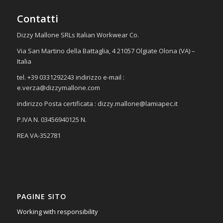
Contatti
Dizzy Mallone SRLs Italian Workwear Co.
Via San Martino della Battaglia, 4 21057 Olgiate Olona (VA) –
Italia
tel. +39 0331292243 indirizzo e-mail :
e.verza@dizzymallone.com
indirizzo Posta certificata :
dizzy.mallone@lamiapec.it
P.IVA N. 03456940125 N.
REA VA-352781
PAGINE SITO
Working with responsibility