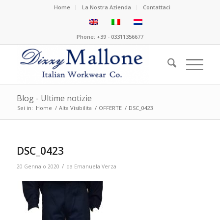
Home
La Nostra Azienda
Contattaci
Phone: +39 - 03311356677
Blog - Ultime notizie
Sei in:
Home
/
Alta Visibilita
/
OFFERTE
/
DSC_0423
DSC_0423
/
20 Gennaio 2020
da
Emanuela Verza