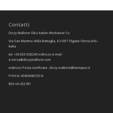
Contatti
Dizzy Mallone SRLs Italian Workwear Co.
Via San Martino della Battaglia, 4 21057 Olgiate Olona (VA) –
Italia
tel. +39 0331292243 indirizzo e-mail :
e.verza@dizzymallone.com
indirizzo Posta certificata :
dizzy.mallone@lamiapec.it
P.IVA N. 03456940125 N.
REA VA-352781