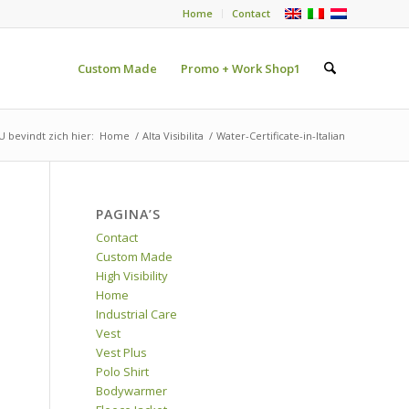
Home
Contact
Custom Made
Promo + Work Shop1
U bevindt zich hier:
Home
/
Alta Visibilita
/
Water-Certificate-in-Italian
PAGINA’S
Contact
Custom Made
High Visibility
Home
Industrial Care
Vest
Vest Plus
Polo Shirt
Bodywarmer