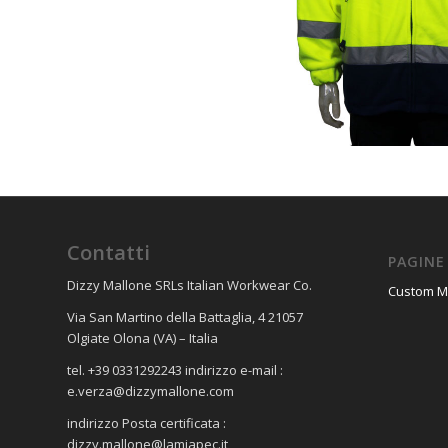
Contatti
PAGINE
Dizzy Mallone SRLs Italian Workwear Co.
Custom 
Via San Martino della Battaglia, 4 21057
Olgiate Olona (VA) – Italia
tel. +39 0331292243 indirizzo e-mail :
e.verza@dizzymallone.com
indirizzo Posta certificata :
dizzy.mallone@lamiapec.it