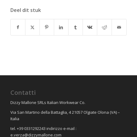
Deel dit stuk
Contatti
Dizzy Mallone SRLs Italian Workwear Co.
Via San Martino della Battaglia, 4 21057 Olgiate Olona (VA) –
Italia
tel. +39 0331292243 indirizzo e-mail :
e.verza@dizzymallone.com