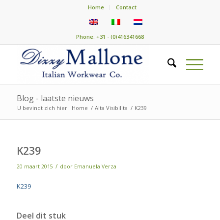
Home
Contact
Phone: +31 - (0)416341668
Blog - laatste nieuws
U bevindt zich hier:
Home
/
Alta Visibilita
/
K239
K239
/
20 maart 2015
door
Emanuela Verza
K239
Deel dit stuk