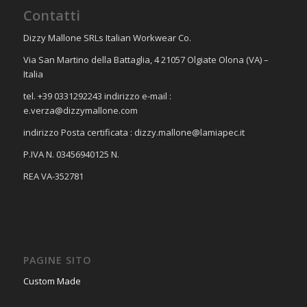
Contatti
Dizzy Mallone SRLs Italian Workwear Co.
Via San Martino della Battaglia, 4 21057 Olgiate Olona (VA) –
Italia
tel. +39 0331292243 indirizzo e-mail :
e.verza@dizzymallone.com
indirizzo Posta certificata :
dizzy.mallone@lamiapec.it
P.IVA N. 03456940125 N.
REA VA-352781
PAGINE SITO
Custom Made