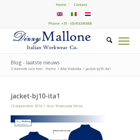
Home
Contact
Phone: +31 - (0)416341668
Blog - laatste nieuws
U bevindt zich hier:
Home
/
Alta Visibilita
/
jacket-bj10-ita1
jacket-bj10-ita1
/
12 september 2016
door
Emanuela Verza