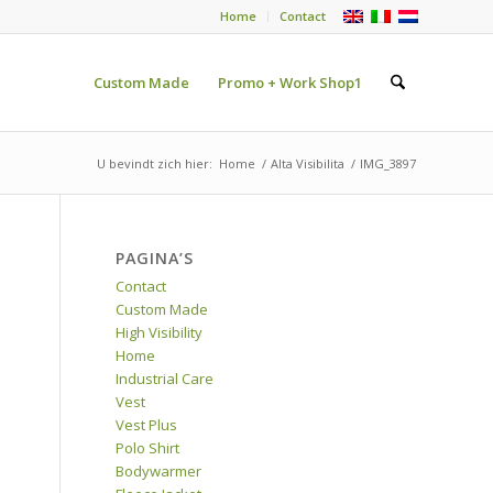
Home
Contact
Custom Made
Promo + Work Shop1
U bevindt zich hier:
Home
/
Alta Visibilita
/
IMG_3897
PAGINA’S
Contact
Custom Made
High Visibility
Home
Industrial Care
Vest
Vest Plus
Polo Shirt
Bodywarmer