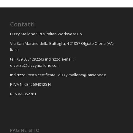
Contatti
Dizzy Mallone SRLs Italian Workwear Co.
Via San Martino della Battaglia, 4 21057 Olgiate Olona (VA) –
Italia
tel. +39 0331292243 indirizzo e-mail :
e.verza@dizzymallone.com
indirizzo Posta certificata :
dizzy.mallone@lamiapec.it
P.IVA N. 03456940125 N.
REA VA-352781
PAGINE SITO