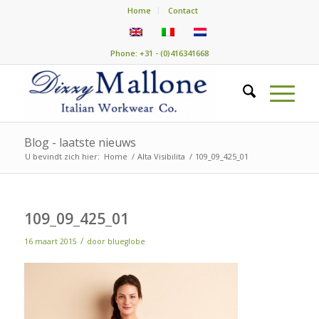
Home
Contact
Phone: +31 - (0)416341668
Blog - laatste nieuws
U bevindt zich hier:
Home
/
Alta Visibilita
/
109_09_425_01
109_09_425_01
/
16 maart 2015
door
blueglobe