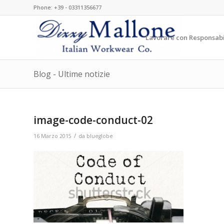
Phone: +39 - 03311356677
Lavorare con Responsabi
Blog - Ultime notizie
image-code-conduct-02
/
16 Marzo 2015
da
blueglobe