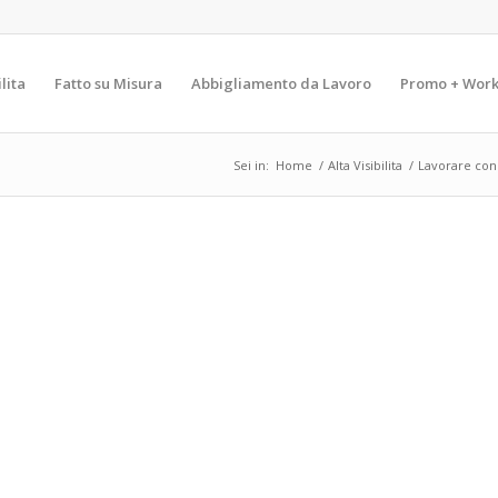
lita
Fatto su Misura
Abbigliamento da Lavoro
Promo + Work
Sei in:
Home
/
Alta Visibilita
/
Lavorare con