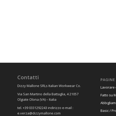
Contatti
PAGINE
Dizzy Mallone SRLs Italian Workwear Co.
Lavorare 
Via San Martino della Battaglia, 4 21057
Fatto su 
Olgiate Olona (VA) – Italia
Abbigliam
tel. +39 0331292243 indirizzo e-mail :
Basic / P
e.verza@dizzymallone.com