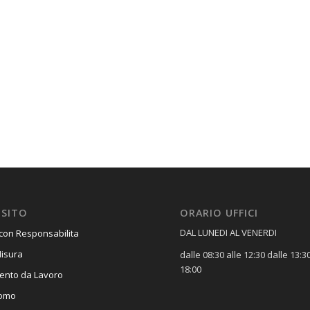
 SITO
ORARIO UFFICI
DAL LUNEDI AL VENERDI
con Responsabilita
Misura
dalle 08:30 alle 12:30 dalle 13:30
18:00
ento da Lavoro
romo