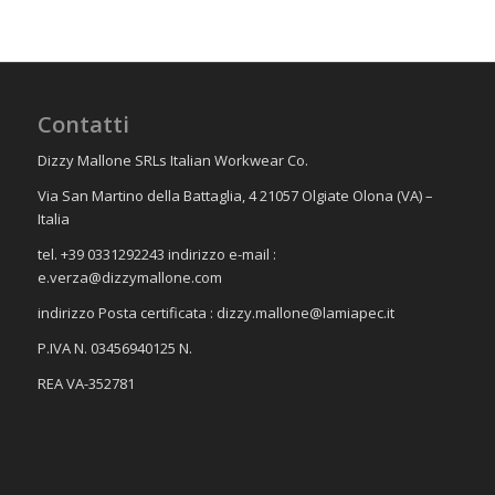
Contatti
Dizzy Mallone SRLs Italian Workwear Co.
Via San Martino della Battaglia, 4 21057 Olgiate Olona (VA) –
Italia
tel. +39 0331292243 indirizzo e-mail :
e.verza@dizzymallone.com
indirizzo Posta certificata :
dizzy.mallone@lamiapec.it
P.IVA N. 03456940125 N.
REA VA-352781