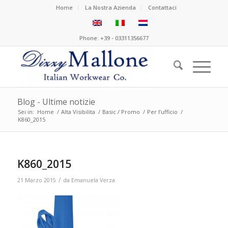
Home
La Nostra Azienda
Contattaci
Phone: +39 - 03311356677
Blog - Ultime notizie
Sei in:
Home
/
Alta Visibilita
/
Basic / Promo
/
Per l’ufficio
/
K860_2015
K860_2015
/
21 Marzo 2015
da
Emanuela Verza