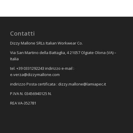
Contatti
Dizzy Mallone SRLs Italian Workwear Co.
Via San Martino della Battaglia, 4 21057 Olgiate Olona (VA) –
Italia
tel. +39 0331292243 indirizzo e-mail :
e.verza@dizzymallone.com
indirizzo Posta certificata :
dizzy.mallone@lamiapec.it
P.IVA N. 03456940125 N.
REA VA-352781