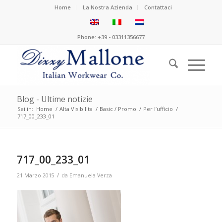
Home
La Nostra Azienda
Contattaci
Phone: +39 - 03311356677
Blog - Ultime notizie
Sei in:
Home
/
Alta Visibilita
/
Basic / Promo
/
Per l’ufficio
/
717_00_233_01
717_00_233_01
/
21 Marzo 2015
da
Emanuela Verza